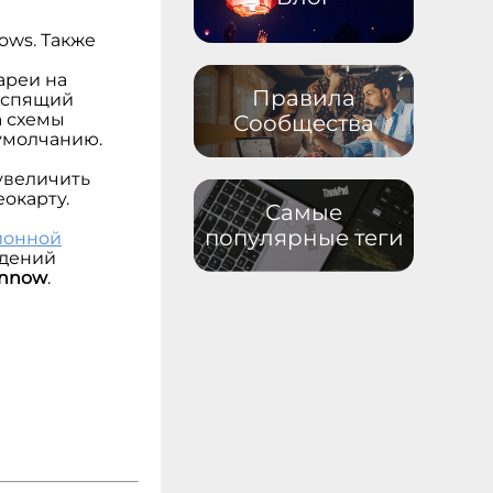
ows. Также
ареи на
Правила
и спящий
а схемы
Сообщества
умолчанию.
 увеличить
еокарту.
Самые
популярные теги
ионной
ждений
annow
.