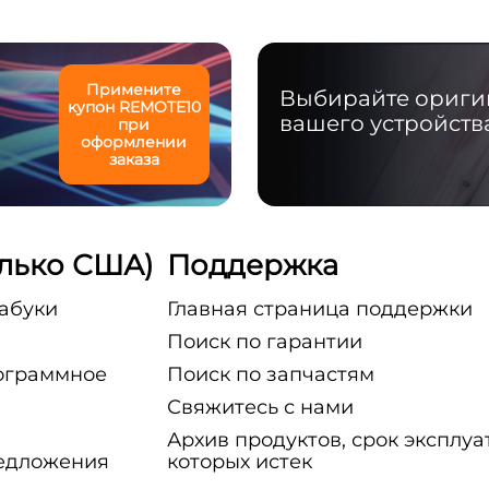
Примените
Выбирайте оригин
купон
REMOTE10
вашего устройств
при
оформлении
заказа
олько США)
Поддержка
рабуки
Главная страница поддержки
Поиск по гарантии
ограммное
Поиск по запчастям
Свяжитесь с нами
Архив продуктов, срок эксплу
едложения
которых истек