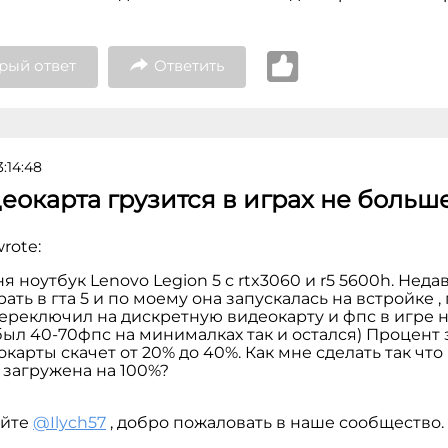
рый ответ
Ответить
3:14:48
еокарта грузится в играх не больш
rote:
я ноутбук Lenovo Legion 5 с rtx3060 и r5 5600h. Неда
ать в гта 5 и по моему она запускалась на встройке ,
переключил на дискретную видеокарту и фпс в игре 
 был 40-70фпс на минималках так и остался) Процент 
карты скачет от 20% до 40%. Как мне сделать так чт
 загружена на 100%?
уйте
@Ilych57
, добро пожаловать в наше сообщество.