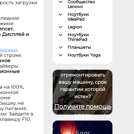
Сообщество
рость загрузки
Lenovo
Ноутбуки
оследние
IdeaPad
ежиме
Legion
ипсет
,
и
Дисплей и
Ноутбуки
ThinkPad
Планшеты
держки
.
Ноутбуки Yoga
 строке.
чное
Смартфоны
райверы.
Нужно
Настольные
ионные
отремонтировать
компьютеры
вашу машину, срок
Серверы
 на 100%,
гарантии которой
Мониторы и
ционной
дополнительное
истек?
роме
оборудование
рышку, не
Получите помощь
Операционные
у питания.
системы и ПО
ию: Зайдите в
здесь
клавишу F10,
Блог