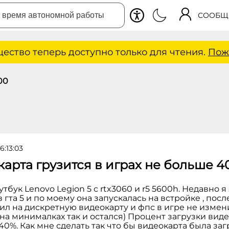
СООБЩ
ество теперь доступно только для чтения.
Пож
00
6:13:03
арта грузится в играх не больше 4
тбук Lenovo Legion 5 с rtx3060 и r5 5600h. Недавно я
 гта 5 и по моему она запускалась на встройке , посл
л на дискретную видеокарту и фпс в игре не измени
на минималках так и остался) Процент загрузки вид
 40%. Как мне сделать так что бы видеокарта была за