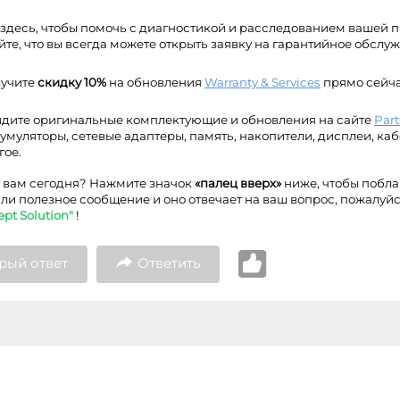
здесь, чтобы помочь с диагностикой и расследованием вашей 
йте, что вы всегда можете открыть заявку на гарантийное обсл
учите
скидку 10%
на обновления
Warranty & Services
прямо сейча
дите оригинальные комплектующие и обновления на сайте
Par
умуляторы, сетевые адаптеры, память, накопители, дисплеи, ка
гое.
г вам сегодня? Нажмите значок
«палец вверх»
ниже, чтобы побла
ли полезное сообщение и оно отвечает на ваш вопрос, пожалуй
ept Solution"
!
рый ответ
Ответить