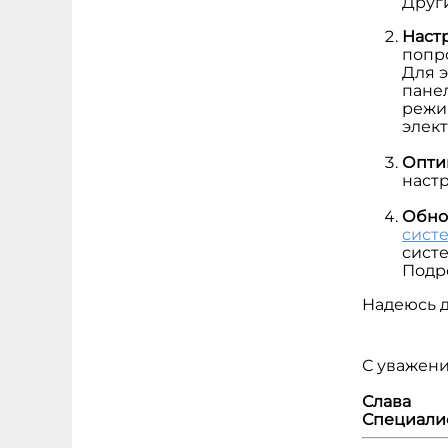
Друг
Наст
попр
Для 
пане
режи
элек
Опти
настр
Обно
сист
сист
Подр
Надеюсь д
С уважени
Слава
Специали