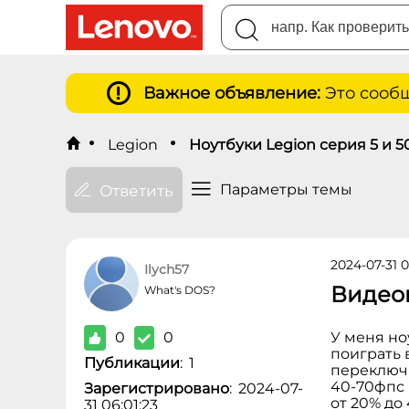
Важное объявление:
Это сообщ
Legion
Ноутбуки Legion cерия 5 и 5
Параметры темы
Ответить
2024-07-31 0
Ilych57
Видеок
What's DOS?
0
0
У меня ноу
поиграть в
Публикации
:
1
переключи
40-70фпс 
Зарегистрировано
:
2024-07-
от 20% до
31 06:01:23