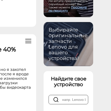
Не хотите предоставлять
серийный номер? Вы
также можете
Просмотр
по продукту
Выбирайте
оригинальные
запчасти
Lenovo для
е 40%
вашего
устройства!
вно я захотел
 после я вроде
Найдите свое
не изменился
загрузки
устройство
о бы видеокарта