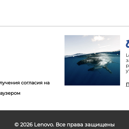
L
з
р
у
лучения согласия на
П
раузером
© 2026
Lenovo. Все права защищены