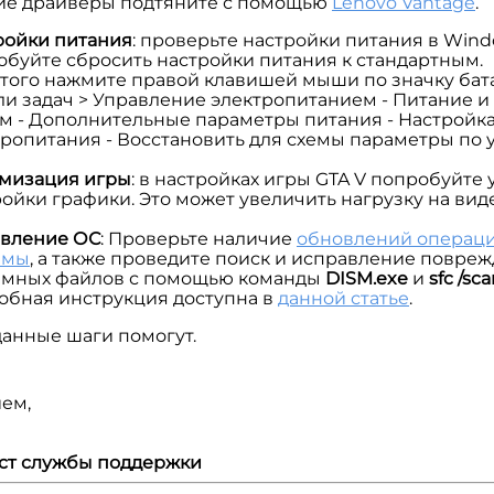
ие драйверы подтяните с помощью
Lenovo Vantage
.
ройки питания
: проверьте настройки питания в Wind
обуйте сбросить настройки питания к стандартным.
этого нажмите правой клавишей мыши по значку бат
ли задач > Управление электропитанием - Питание 
м - Дополнительные параметры питания - Настройк
тропитания - Восстановить для схемы параметры по 
мизация игры
: в настройках игры GTA V попробуйте
ойки графики. Это может увеличить нагрузку на вид
вление ОС
: Проверьте наличие
обновлений операц
емы
, а также проведите поиск и исправление повре
емных файлов с помощью команды
DISM
.exe
и
sfc
/sc
обная инструкция доступна в
данной статье
.
анные шаги помогут.
ем,
ст службы поддержки