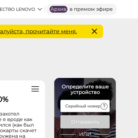
Архив
в прямом эфире
ЕСТВО LENOVO
алуйста, прочитайте меня.
Определите ваше
устройство
0%
 захотел
е я вроде как
Отправить
лся (как был
еокарты скачет
ИЛИ
гружена на