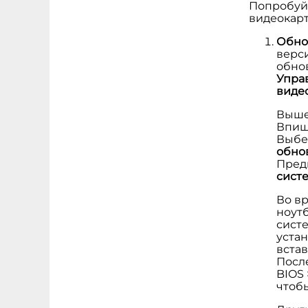
Попробуйт
видеокарт
Обно
верс
обно
Упра
виде
Выше
Впиш
Выбе
обно
Пред
сист
Во в
ноут
сист
уста
встав
Посл
BIOS 
чтоб