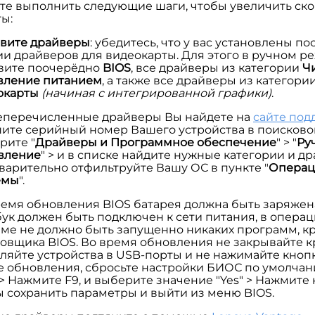
е выполнить следующие шаги, чтобы увеличить ско
ы:
вите драйверы
: убедитесь, что у вас установлены п
ии драйверов для видеокарты. Для этого в ручном р
вите поочерёдно
BIOS
, все драйверы из категории
Ч
вление питанием
, а также все драйверы из категори
окарты
(начиная с интегрированной графики)
.
перечисленные драйверы Вы найдете на
сайте под
ите серийный номер Вашего устройства в поисковой
рите "
Драйверы и Программное обеспечение
" > "
Ру
вление
" > и в списке найдите нужные категории и д
варительно отфильтруйте Вашу ОС в пункте "
Операц
емы
".
ремя обновления BIOS батарея должна быть заряжена
бук должен быть подключен к сети питания, в опера
еме не должно быть запущенно никаких программ, к
новщика BIOS. Во время обновления не закрывайте к
ляйте устройства в USB-порты и не нажимайте кнопк
е обновления, сбросьте настройки БИОС по умолчан
> Нажмите F9, и выберите значение "Yes" > Нажмите 
ы сохранить параметры и выйти из меню BIOS.