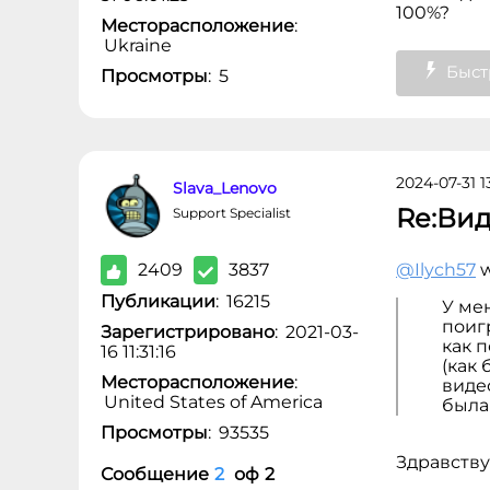
100%?
Месторасположение
:
Ukraine
Быст
Просмотры
:
5
2024-07-31 1
Slava_Lenovo
Re:Вид
Support Specialist
2409
3837
@Ilych57
w
Публикации
:
16215
У мен
поигр
Зарегистрировано
:
2021-03-
как 
16 11:31:16
(как
Месторасположение
:
видео
United States of America
была
Просмотры
:
93535
Здравств
Сообщение
2
оф
2