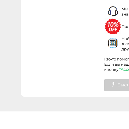
Мы 
зна
Пол
Най
Акк
дру
Кто-то помо
Если вы наш
кнопку
"Acc
Быст