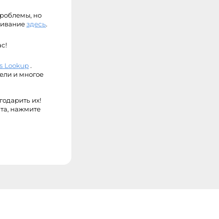
проблемы, но
уживание
здесь
.
с!
ts Lookup
.
бели и многое
годарить их!
ста, нажмите