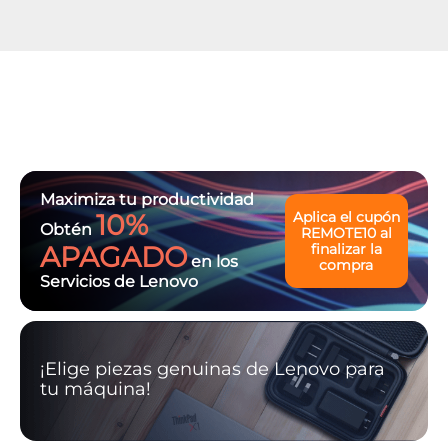
Maximiza tu productividad
10%
Aplica el cupón
Obtén
REMOTE10
al
APAGADO
finalizar la
en los
compra
Servicios de Lenovo
¡Elige piezas genuinas de Lenovo para
tu máquina!