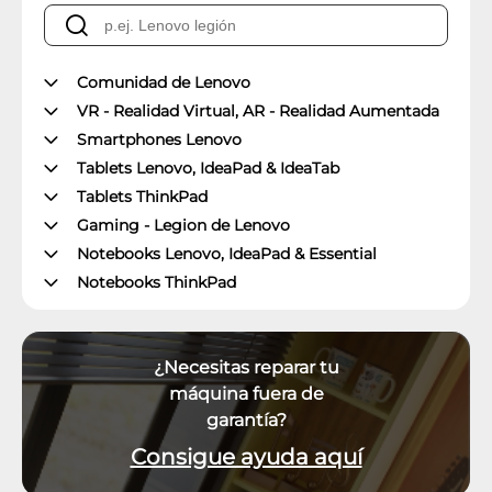
Comunidad de Lenovo
VR - Realidad Virtual, AR - Realidad Aumentada
Smartphones Lenovo
Tablets Lenovo, IdeaPad & IdeaTab
Tablets ThinkPad
Gaming - Legion de Lenovo
Notebooks Lenovo, IdeaPad & Essential
Notebooks ThinkPad
Desktops Lenovo, IdeaCentre, Series 3000 & All-
in-Ones
Desktops ThinkCentre
¿Necesitas reparar tu
Workstations ThinkStation
máquina fuera de
Lenovo Smart
garantía?
Sistemas Operativos, Software y Desarrollo
Consigue ayuda aquí
Accesorios